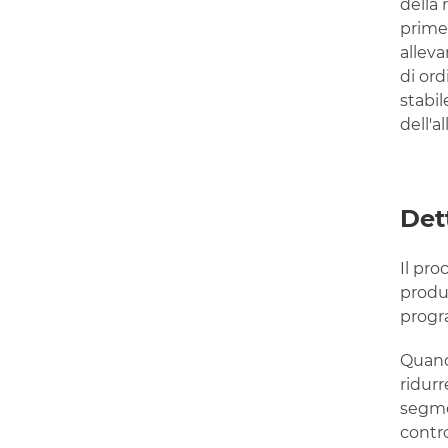
della
prime 
alleva
di ord
stabil
dell'a
Det
Il pro
produz
progra
Quando
ridurr
segmen
contro