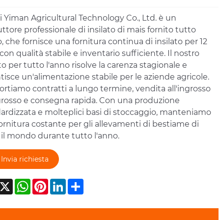
 Yiman Agricultural Technology Co., Ltd. è un
ttore professionale di insilato di mais fornito tutto
o, che fornisce una fornitura continua di insilato per 12
con qualità stabile e inventario sufficiente. Il nostro
ato per tutto l'anno risolve la carenza stagionale e
tisce un'alimentazione stabile per le aziende agricole.
rtiamo contratti a lungo termine, vendita all'ingrosso
ngrosso e consegna rapida. Con una produzione
ardizzata e molteplici basi di stoccaggio, manteniamo
ornitura costante per gli allevamenti di bestiame di
 il mondo durante tutto l'anno.
Invia richiesta
acebook
X
WhatsApp
Pinterest
LinkedIn
Share