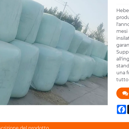
Hebei
produ
l'ann
mesi 
insil
garan
Suppo
all'i
stand
una f
tutto
F
crizione del prodotto