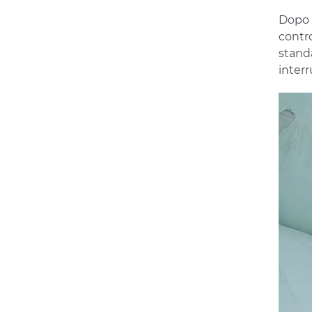
Dopo l
contro
stand
interr