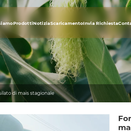
Siamo
Prodotti
Notizia
Scaricamento
Invia Richiesta
Conta
silato di mais stagionale
For
ma