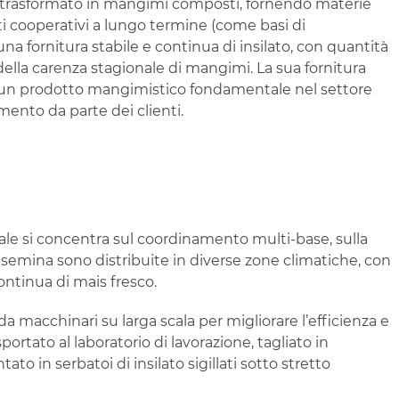
ne trasformato in mangimi composti, fornendo materie
enti cooperativi a lungo termine (come basi di
una fornitura stabile e continua di insilato, con quantità
 della carenza stagionale di mangimi. La sua fornitura
anno un prodotto mangimistico fondamentale nel settore
ento da parte dei clienti.
uale si concentra sul coordinamento multi-base, sulla
i semina sono distribuite in diverse zone climatiche, con
ntinua di mais fresco.
a macchinari su larga scala per migliorare l’efficienza e
ortato al laboratorio di lavorazione, tagliato in
o in serbatoi di insilato sigillati sotto stretto