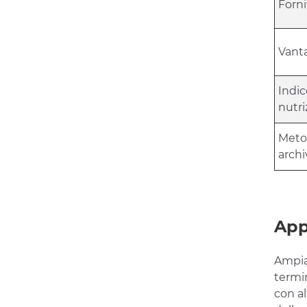
Forni
Vant
Indic
nutri
Meto
archi
App
Ampiam
termin
con al