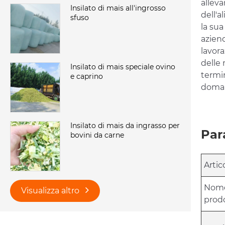
alleva
Insilato di mais all'ingrosso
dell'a
sfuso
la sua
aziend
lavor
delle 
Insilato di mais speciale ovino
termi
e caprino
doman
Insilato di mais da ingrasso per
Par
bovini da carne
Artic
Nome
Visualizza altro
prod