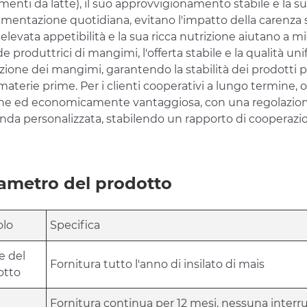
menti da latte), il suo approvvigionamento stabile e la s
limentazione quotidiana, evitano l'impatto della carenza
 elevata appetibilità e la sua ricca nutrizione aiutano a mi
e produttrici di mangimi, l'offerta stabile e la qualità un
azione dei mangimi, garantendo la stabilità dei prodotti
materie prime. Per i clienti cooperativi a lungo termine, 
ne ed economicamente vantaggiosa, con una regolazione fl
da personalizzata, stabilendo un rapporto di cooperazi
ametro del prodotto
olo
Specifica
 del
Fornitura tutto l'anno di insilato di mais
otto
Fornitura continua per 12 mesi, nessuna interru