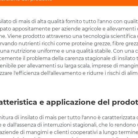
ilato di mais di alta qualità fornito tutto l'anno con qua
ppato appositamente per aziende agricole e allevamenti 
e. Viene prodotto attraverso una tecnologia scientifica di
vando nutrienti ricchi come proteine ​​grezze, fibre grez
una nutrizione uniforme e una qualità stabile. Con una ca
cemente il problema della carenza stagionale di insilato
enibile per allevamenti su larga scala, imprese di mangi
izzare l'efficienza dell'allevamento e ridurre i rischi di al
atteristica e applicazione del prodo
nitura di insilato di mais per tutto l'anno è caratterizzat
e e dall'assenza di interruzioni stagionali, che lo rendo
 aziende di mangimi e clienti cooperativi a lungo termine.