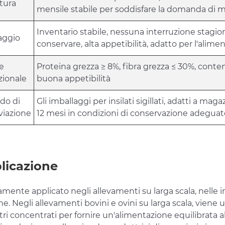
tura
mensile stabile per soddisfare la domanda di 
Inventario stabile, nessuna interruzione stagion
aggio
conservare, alta appetibilità, adatto per l'alim
e
Proteina grezza ≥ 8%, fibra grezza ≤ 30%, conte
zionale
buona appetibilità
do di
Gli imballaggi per insilati sigillati, adatti a ma
viazione
12 mesi in condizioni di conservazione adeguat
licazione
ente applicato negli allevamenti su larga scala, nelle i
e. Negli allevamenti bovini e ovini su larga scala, vien
tri concentrati per fornire un'alimentazione equilibrata al