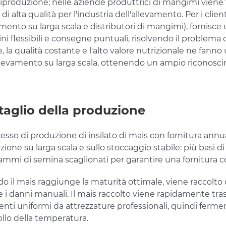
 riproduzione; nelle aziende produttrici di mangimi vie
di alta qualità per l'industria dell'allevamento. Per i cli
mento su larga scala e distributori di mangimi), fornisce 
ini flessibili e consegne puntuali, risolvendo il problema
e, la qualità costante e l'alto valore nutrizionale ne f
llevamento su larga scala, ottenendo un ampio riconoscim
taglio della produzione
cesso di produzione di insilato di mais con fornitura ann
ione su larga scala e sullo stoccaggio stabile: più basi d
mmi di semina scaglionati per garantire una fornitura co
 il mais raggiunge la maturità ottimale, viene raccolto d
e i danni manuali. Il mais raccolto viene rapidamente trasp
ti uniformi da attrezzature professionali, quindi fermentat
llo della temperatura.