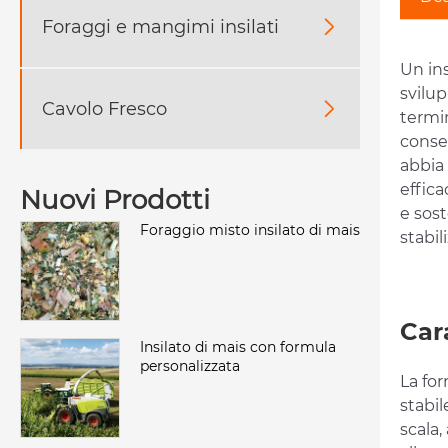
Foraggi e mangimi insilati

Un ins
svilu
Cavolo Fresco

termin
conser
abbia 
effica
Nuovi Prodotti
e sost
Foraggio misto insilato di mais
stabil
Car
Insilato di mais con formula
personalizzata
La for
stabil
scala,