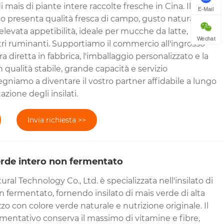
 di mais di piante intere raccolte fresche in Cina. Il nostro
E-Mail
lto presenta qualità fresca di campo, gusto naturale,
levata appetibilità, ideale per mucche da latte, bovini
Wechat
tri ruminanti. Supportiamo il commercio all'ingrosso
ura diretta in fabbrica, l'imballaggio personalizzato e la
qualità stabile, grande capacità e servizio
egniamo a diventare il vostro partner affidabile a lungo
zione degli insilati.
Invia richiesta >>
verde intero non fermentato
ral Technology Co., Ltd. è specializzata nell'insilato di
 fermentato, fornendo insilato di mais verde di alta
zzo con colore verde naturale e nutrizione originale. Il
rmentativo conserva il massimo di vitamine e fibre,