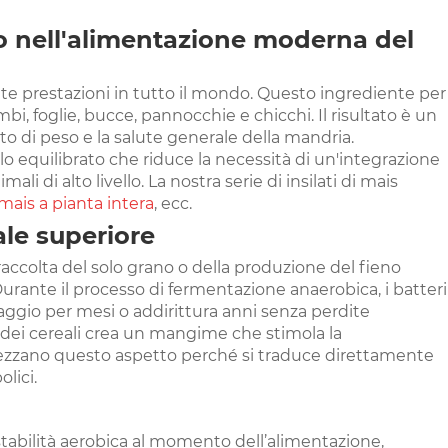
lo nell'alimentazione moderna del
 alte prestazioni in tutto il mondo. Questo ingrediente per
, foglie, bucce, pannocchie e chicchi. Il risultato è un
o di peso e la salute generale della mandria.
ilo equilibrato che riduce la necessità di un'integrazione
 di alto livello. La nostra serie di insilati di mais
 mais a pianta intera
, ecc.
ale superiore
a raccolta del solo grano o della produzione del fieno
 Durante il processo di fermentazione anaerobica, i batteri
raggio per mesi o addirittura anni senza perdite
ia dei cereali crea un mangime che stimola la
prezzano questo aspetto perché si traduce direttamente
lici.
instabilità aerobica al momento dell’alimentazione,