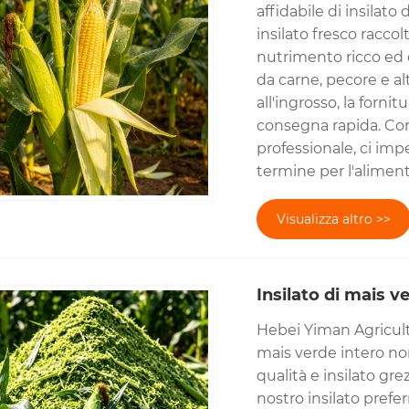
affidabile di insilato
insilato fresco racco
nutrimento ricco ed e
da carne, pecore e al
all'ingrosso, la fornit
consegna rapida. Con 
professionale, ci imp
termine per l'alimenta
Visualizza altro >>
Insilato di mais 
Hebei Yiman Agricultu
mais verde intero non
qualità e insilato gre
nostro insilato prefe