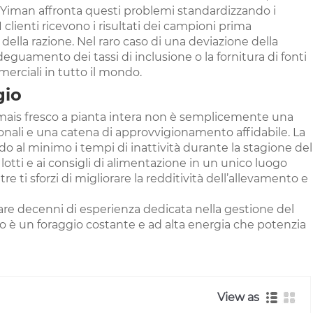
ne. Yiman affronta questi problemi standardizzando i
 I clienti ricevono i risultati dei campioni prima
della razione. Nel raro caso di una deviazione della
adeguamento dei tassi di inclusione o la fornitura di fonti
merciali in tutto il mondo.
gio
di mais fresco a pianta intera non è semplicemente una
ali e una catena di approvvigionamento affidabile. La
endo al minimo i tempi di inattività durante la stagione del
ei lotti e ai consigli di alimentazione in un unico luogo
 ti sforzi di migliorare la redditività dell’allevamento e
tare decenni di esperienza dedicata nella gestione del
tato è un foraggio costante e ad alta energia che potenzia
View as