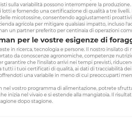
ionisti sulla variabilità possono interrompere la produzio
lotti e fornendo una certificazione di qualità a tre livelli.
to delle micotossine, consentendo aggiustamenti proattivi 
azienda agricola per mitigare qualsiasi impatto, incluso l'
Yiman un partner preferito per centinaia di operazioni com
iman per le vostre esigenze di forag
ste in ricerca, tecnologia e persone. Il nostro insilato 
rtato da conoscenze agronomiche, competenze nutrizion
r garantire che l'insilato arrivi nei tempi previsti, riduc
tti i tuoi certificati di qualità, ai dati di tracciabilità d
offrendoti una variabile in meno di cui preoccuparti mentre
man nel vostro programma di alimentazione, potrete sfrut
he inizia nel vivaio e si estende alla mangiatoia. Il risul
stagione dopo stagione.