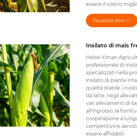
essere il vostro miglio
Visualizza altro >>
Insilato di mais f
Hebei Yiman Agricult
professionale di insil
specializzati nella pr
insilato di piante int
qualità stabile. I no
da latte, negli alleva
vari allevamenti di 
all'ingrosso, la fornit
cooperazione a lungo
competitivo e servizi
essere affidabili.