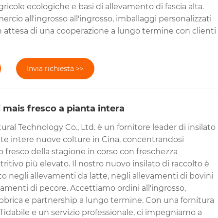
ricole ecologiche e basi di allevamento di fascia alta.
cio all'ingrosso all'ingrosso, imballaggi personalizzati
n attesa di una cooperazione a lungo termine con clienti
Invia richiesta >>
 mais fresco a pianta intera
ral Technology Co., Ltd. è un fornitore leader di insilato
nte intere nuove colture in Cina, concentrandosi
lto fresco della stagione in corso con freschezza
ritivo più elevato. Il nostro nuovo insilato di raccolto è
 negli allevamenti da latte, negli allevamenti di bovini
vamenti di pecore. Accettiamo ordini all'ingrosso,
fabbrica e partnership a lungo termine. Con una fornitura
affidabile e un servizio professionale, ci impegniamo a