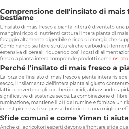
Comprensione dell'insilato di mais 
bestiame
L'insilato di mais fresco a pianta intera è diventato una p
mangimi ricco di nutrienti cattura l'intera pianta di ma
foraggio altamente digeribile e ricco di energia che sup
Combinando sia fibre strutturali che carboidrati fermentabi
estensiva di cereali, riducendo così i costi di alimentazio
fresco a pianta intera comprende prodotti come
Insilato
Perché l'insilato di mais fresco a pi
La forza dell'insilato di mais fresco a pianta intera risie
secco, l'insilamento dell'intera pianta al giusto contenuto
lattici convertono gli zuccheri in acidi, abbassando rapid
significative di sostanza secca. La combinazione di fibre 
ruminazione, mantiene il pH del rumine e fornisce un ri
in test più elevati sul grasso butirrico, in una migliore e
Sfide comuni e come Yiman ti aiuta
Anche gli agricoltori esperti devono affrontare sfide quan