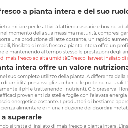
fresco a pianta intera e del suo ruo
ietra miliare per le attività lattiero-casearie e bovine ad
is nel momento della sua massima maturità, compresi gambi
porta una produzione di latte costante, un rapido aument
li, l'insilato di mais fresco a pianta intera offre un prof
ne e mantenendo al tempo stesso le prestazioni degli animali
 di mais fresco ad alta umidità
E
FrescoH
arvest insilato di
anta intera offre un valore nutrizion
de nel suo completo utilizzo della pianta. A differenza dell
 di umidità preserva gli zuccheri e le proteine ​​naturali.
amente il pH e trattenendo i nutrienti. Ciò preserva il fo
efficaci provenienti da steli e foglie con l'elevata energ
lascio energetico costante. I produttori di bestiame ap
fficienza alimentare e in una riduzione dei disordini metabo
 a superarle
do si tratta di insilato di mais fresco a pianta intera. L’