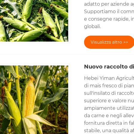
adatto per aziende ag
Supportiamo il commer
e consegne rapide, i
globali.
Visualizza altro >>
Nuovo raccolto di
Hebei Yiman Agricultu
di mais fresco di pia
sull'insilato di racco
superiore e valore nut
ampiamente utilizzato
da carne e negli alle
fornitura diretta in 
stabile, una qualità 