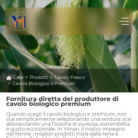
Casa
Prodotti
Cavolo Fresco
Cavolo Biologico e Premium
Fornitura diretta del produttore di
cavolo biologico premium
Quando scegli il cavolo biologico e premium, non
stai semplicemente selezionando una verdura: stai
abbracciando una filosofia di purezza, sostenibilità
e gusto eccezionale. In Yiman, il nostro impegno
nel fornire i migliori prodotti inizia dalla terra e