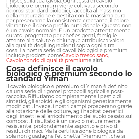
finisce sulla tua tavola. Ogni testa di cavolo
biologico e premium viene coltivata secondo
rigorosi standard biologici, raccolta al massimo
della maturazione e gestita con la massima cura
per preservarne la consistenza croccante, il colore
vibrante e il denso profilo nutrizionale. Questo non
è un cavolo normale. È un prodotto attentamente
curato, progettato per chef esigenti, famiglie
attente alla salute e chiunque attribuisca valore
alla qualità degli ingredienti sopra ogni altra
cosa. La nostra serie di cavoli biologici e premium
include prodotti come
Cavolo fresco sano
,
Cavolo tondo di qualità premium
e altri.
Cosa definisce il cavolo
biologico e premium secondo lo
standard Yiman
Il cavolo biologico e premium di Yiman è definito
da una serie di rigorosi protocolli agricoli e post-
raccolta. Rifiutiamo completamente i pesticidi
sintetici, gli erbicidi e gli organismi geneticamente
modificati. Invece, i nostri campi prosperano grazie
alla rotazione delle colture, agli habitat benefici
degli insetti e all’arricchimento del suolo basato sul
compost. Il risultato è un cavolo naturalmente
resistente, profondamente saporito e privo di
residui chimici. Ma la certificazione biologica da
sola non guadagna l’etichetta “Premium”, che si