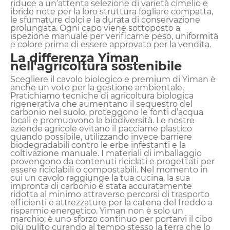
riduce a un’attenta selezione di varietà cimelio e
ibride note per la loro struttura fogliare compatta,
le sfumature dolci e la durata di conservazione
prolungata. Ogni capo viene sottoposto a
ispezione manuale per verificarne peso, uniformità
e colore prima di essere approvato per la vendita.
La differenza Yiman
nell'agricoltura sostenibile
Scegliere il cavolo biologico e premium di Yiman è
anche un voto per la gestione ambientale.
Pratichiamo tecniche di agricoltura biologica
rigenerativa che aumentano il sequestro del
carbonio nel suolo, proteggono le fonti d’acqua
locali e promuovono la biodiversità. Le nostre
aziende agricole evitano il pacciame plastico
quando possibile, utilizzando invece barriere
biodegradabili contro le erbe infestanti e la
coltivazione manuale. I materiali di imballaggio
provengono da contenuti riciclati e progettati per
essere riciclabili o compostabili. Nel momento in
cui un cavolo raggiunge la tua cucina, la sua
impronta di carbonio è stata accuratamente
ridotta al minimo attraverso percorsi di trasporto
efficienti e attrezzature per la catena del freddo a
risparmio energetico. Yiman non è solo un
marchio; è uno sforzo continuo per portarvi il cibo
più pulito curando al tempo stesso la terra che lo